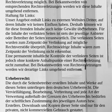
Rechtsverletzung möglich. Bei Bekanntwerden von
entsprechenden Rechtsverletzungen werden wir diese Inhalte
umgehend entfernen.
Haftung für Links:
Unser Angebot enthält Links zu externen Websites Dritter, auf
deren Inhalte wir keinen Einfluss haben. Deshalb können wir
für diese fremden Inhalte auch keine Gewähr übernehmen. Für
die Inhalte der verlinkten Seiten ist stets der jeweilige Anbieter
oder Betreiber der Seiten verantwortlich. Die verlinkten Seiten
wurden zum Zeitpunkt der Verlinkung auf mögliche
Rechtsverstöße überprüft. Rechtswidrige Inhalte waren zum
Zeitpunkt der Verlinkung nicht erkennbar.
Eine permanente inhaltliche Kontrolle der verlinkten Seiten ist
jedoch ohne konkrete Anhaltspunkte einer Rechtsverletzung
nicht zumutbar. Bei Bekanntwerden von Rechtsverletzungen
werden wir derartige Links umgehend entfernen.
Urheberrecht:
Die durch die Seitenbetreiber erstellten Inhalte und Werke auf
diesen Seiten unterliegen dem deutschen Urheberrecht. Die
Vervielfältigung, Bearbeitung, Verbreitung und jede Art der
Verwertung außerhalb der Grenzen des Urheberrechts bedürfen
der schriftlichen Zustimmung des jeweiligen Autors bzw.
Erstellers. Downloads und Kopien dieser Seite sind nur für den
privaten, nicht kommerziellen Gebrauch gestattet.