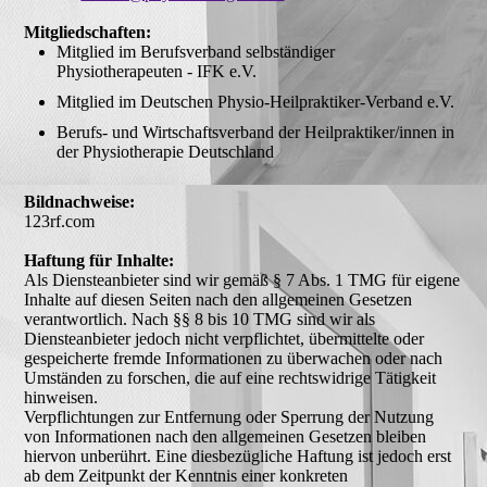
Mitgliedschaften:
Mitglied im Berufsverband selbständiger
Physiotherapeuten - IFK e.V.
Mitglied im Deutschen Physio-Heilpraktiker-Verband e.V.
Berufs- und Wirtschaftsverband der Heilpraktiker/innen in
der Physiotherapie Deutschland
Bildnachweise:
123rf.com
Haftung für Inhalte:
Als Diensteanbieter sind wir gemäß § 7 Abs. 1 TMG für eigene
Inhalte auf diesen Seiten nach den allgemeinen Gesetzen
verantwortlich. Nach §§ 8 bis 10 TMG sind wir als
Diensteanbieter jedoch nicht verpflichtet, übermittelte oder
gespeicherte fremde Informationen zu überwachen oder nach
Umständen zu forschen, die auf eine rechtswidrige Tätigkeit
hinweisen.
Verpflichtungen zur Entfernung oder Sperrung der Nutzung
von Informationen nach den allgemeinen Gesetzen bleiben
hiervon unberührt. Eine diesbezügliche Haftung ist jedoch erst
ab dem Zeitpunkt der Kenntnis einer konkreten