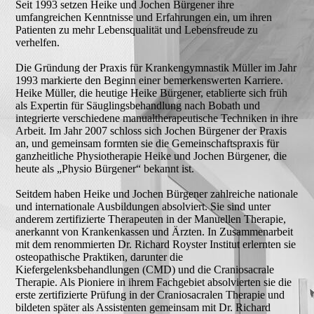
Seit 1993 setzen Heike und Jochen Bürgener ihre
umfangreichen Kenntnisse und Erfahrungen ein, um ihren
Patienten zu mehr Lebensqualität und Lebensfreude zu
verhelfen.
Die Gründung der Praxis für Krankengymnastik Müller im Jahr
1993 markierte den Beginn einer bemerkenswerten Karriere.
Heike Müller, die heutige Heike Bürgener, etablierte sich früh
als Expertin für Säuglingsbehandlung nach Bobath und
integrierte verschiedene manualtherapeutische Techniken in ihre
Arbeit. Im Jahr 2007 schloss sich Jochen Bürgener der Praxis
an, und gemeinsam formten sie die Gemeinschaftspraxis für
ganzheitliche Physiotherapie Heike und Jochen Bürgener, die
heute als „Physio Bürgener“ bekannt ist.
Seitdem haben Heike und Jochen Bürgener zahlreiche nationale
und internationale Ausbildungen absolviert. Sie sind unter
anderem zertifizierte Therapeuten in der Manuellen Therapie,
anerkannt von Krankenkassen und Ärzten. In Zusammenarbeit
mit dem renommierten Dr. Richard Royster Institut erlernten sie
osteopathische Praktiken, darunter die
Kiefergelenksbehandlungen (CMD) und die Craniosacrale
Therapie. Als Pioniere in ihrem Fachgebiet absolvierten sie die
erste zertifizierte Prüfung in der Craniosacralen Therapie und
bildeten später als Assistenten gemeinsam mit Dr. Richard