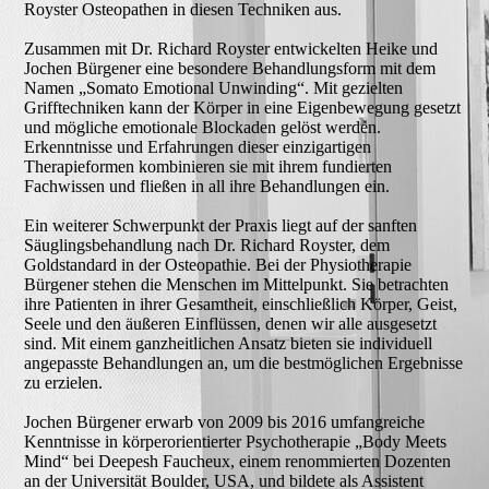
Royster Osteopathen in diesen Techniken aus.
Zusammen mit Dr. Richard Royster entwickelten Heike und
Jochen Bürgener eine besondere Behandlungsform mit dem
Namen „Somato Emotional Unwinding“. Mit gezielten
Grifftechniken kann der Körper in eine Eigenbewegung gesetzt
und mögliche emotionale Blockaden gelöst werden.
Erkenntnisse und Erfahrungen dieser einzigartigen
Therapieformen kombinieren sie mit ihrem fundierten
Fachwissen und fließen in all ihre Behandlungen ein.
Ein weiterer Schwerpunkt der Praxis liegt auf der sanften
Säuglingsbehandlung nach Dr. Richard Royster, dem
Goldstandard in der Osteopathie. Bei der Physiotherapie
Bürgener stehen die Menschen im Mittelpunkt. Sie betrachten
ihre Patienten in ihrer Gesamtheit, einschließlich Körper, Geist,
Seele und den äußeren Einflüssen, denen wir alle ausgesetzt
sind. Mit einem ganzheitlichen Ansatz bieten sie individuell
angepasste Behandlungen an, um die bestmöglichen Ergebnisse
zu erzielen.
Jochen Bürgener erwarb von 2009 bis 2016 umfangreiche
Kenntnisse in körperorientierter Psychotherapie „Body Meets
Mind“ bei Deepesh Faucheux, einem renommierten Dozenten
an der Universität Boulder, USA, und bildete als Assistent