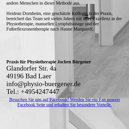
andere Menschen in dieser Methode aus.
Heidrun Dornheim, eine geschätzte Kollegin in der Praxis,
bereichert das Team seit vielen Jahren mit ihrer Exzellenz in der
Physiotherapie, manuellen Lymphdrainage und der
Fußreflexzonentherapie nach Hanne Marquardt.
Praxis für Physiotherapie Jochen Bürgener
Glandorfer Str. 4a
49196 Bad Laer
info@physio-buergener.de
Tel.: +4954247447
Besuchen Sie uns auf Facebook! Werden Sie ein Fan unserer
Facebook Seite und erhalten Sie besondere Vorteile.