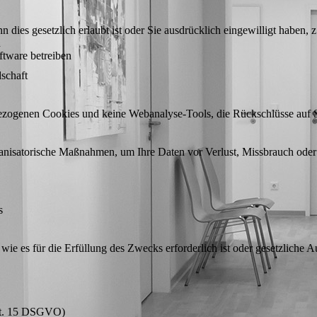
 dies gesetzlich erlaubt ist oder Sie ausdrücklich eingewilligt haben, z
n
oftware betreiben
schaft
zogenen Cookies und keine Webanalyse-Tools, die Rückschlüsse auf S
ganisatorische Maßnahmen, um Ihre Daten vor Verlust, Missbrauch oder
s
 wie es für die Erfüllung des Zwecks erforderlich ist oder gesetzliche
Art. 15 DSGVO)