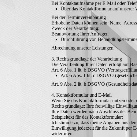
Bei Kontaktaufnahme per E-Mail oder Tele
Über das Kontaktformular auf unserer 
Bei der Terminvereinbarung
Erhobene Daten können sein: Name, Adress
Zweck der Verarbeitung:
Beantwortung Ihrer Anfragen
Durchführung von Behandlungstermin
Abrechnung unserer Leistungen
3. Rechtsgrundlage der Verarbeitung
Die Verarbeitung Ihrer Daten erfolgt auf Bas
Art. 6 Abs. 1 lit. b DSGVO (Vertragserfüllu
Art. 6 Abs. 1 lit. c DSGVO (gesetzlic
Art. 9 Abs. 2 lit. h DSGVO (Gesundheitsda
4. Kontaktformular und E-Mail
Wenn Sie das Kontaktformular nutzen oder u
Rechtsgrundlage: Ihre freiwillige Einwillig
Ihre Daten werden nach Abschluss der Bearb
Beispieltext für das Kontaktformular:
Ich stimme zu, dass meine Angaben aus dem
Einwilligung jederzeit für die Zukunft per 
widerrufen.