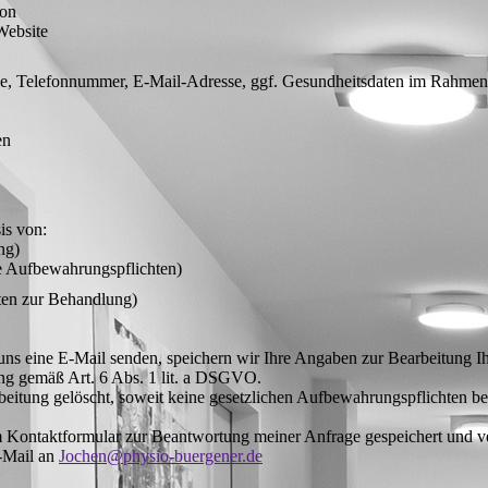
fon
Website
e, Telefonnummer, E-Mail-Adresse, ggf. Gesundheitsdaten im Rahmen
en
is von:
ng)
he Aufbewahrungspflichten)
ten zur Behandlung)
ns eine E-Mail senden, speichern wir Ihre Angaben zur Bearbeitung Ih
ung gemäß Art. 6 Abs. 1 lit. a DSGVO.
eitung gelöscht, soweit keine gesetzlichen Aufbewahrungspflichten be
 Kontaktformular zur Beantwortung meiner Anfrage gespeichert und ve
E-Mail an
Jochen@physio-buergener.de