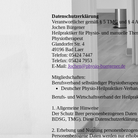
Datenschutzerklärung
Verantwortlicher gemäß § 5 TMG und § 4
Jochen Bürgener
Heilpraktiker für Physio- und manuelle Ther
Physiotherapeut
Glandorfer Str. 4
49196 Bad Laer
Telefon: 05424 7447
Telefax: 05424 7953
E-Mail:
Jochen@physio-buergener.de
Mitgliedschaften:
Berufsverband selbständiger Physiotherapeu
Deutscher Physio-Heilpraktiker-Verban
Berufs- und Wirtschaftsverband der Heilprak
1. Allgemeine Hinweise
Der Schutz Ihrer personenbezogenen Daten i
BDSG, TMG). Diese Datenschutzerklärung in
2. Erhebung und Nutzung personenbezogen
Personenbezogene Daten werden nur erhoben,