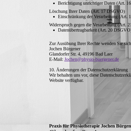
Berichtigung unrichtiger Daten (Art.
Löschung Ihrer Daten (Art. 17 DSGVO)
Einschränkung der Verarbeitung (Art
Widerspruch gegen die Verarbeitung (Art.
Datenübertragbarkeit (Art. 20 DSGVO
Zur Ausübung Ihrer Rechte wenden Sie sich b
Jochen Bürgener
Glandorfer Str. 4, 49196 Bad Laer
E-Mail:
Jochen@physio-buergener.de
10. Änderungen der Datenschutzerklärung
Wir behalten uns vor, diese Datenschutzerkl
Website verfügbar.
Praxis für Physiotherapie Jochen Bürgen