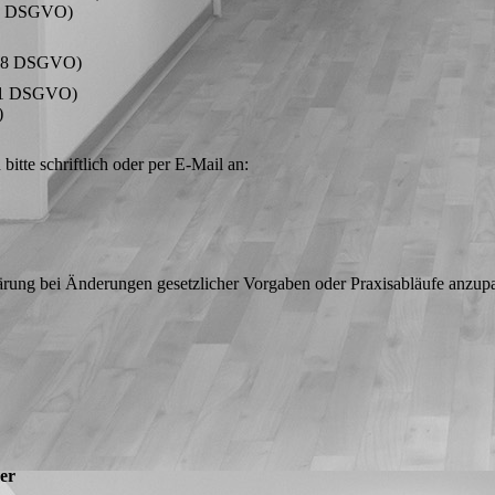
 16 DSGVO)
. 18 DSGVO)
 21 DSGVO)
)
itte schriftlich oder per E-Mail an:
ärung bei Änderungen gesetzlicher Vorgaben oder Praxisabläufe anzupass
er