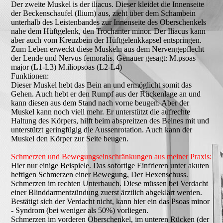
Der zweite Muskel is der iliacus. Dieser kleidet die Innenseite
der Beckenschaufel (Ilium) aus, zieht über dem Schambein
unterhalb des Leistenbandes zur Innenseite des Oberschenkels
nahe dem Hüftgelenk, den Trochanter minor. Der Iliacus kann
aber auch vom Kreuzbein der Hüftgelenkkapsel entspringen.
Zum Leben erweckt diese Muskeln aus dem Nervengepflecht
der Lende und Nervus femoralis. Genauer gesagt: M.psoas
majo
r (L1-L3) M.iliopsoas (L2-L4)
Funktionen:
Dieser Muskel hebt das Bein an und ermöglicht somit das
Gehen. Auch hebt er den Rumpf aus der Rückenlage an und
kann diesen aus dem Stand nach vorne beugen. Aber der
Muskel kann noch viell mehr. Er unterstützt die aufrechte
Haltung des Körpers, hilft beim abspreitzen des Beines mit und
unterstützt geringfügig die Aussenrotation. Auch kann der
Muskel den Körper zur Seite beugen.
Schmerzen und Bewegungseinschränkungen aus meiner Praxis:
Hier nur einige Beispiele. Das sofortige Einfrieren unter akuten
heftigen Schmerzen einer Bewegung, Der Hexenschuss.
Schmerzen im rechten Unterbauch. Diese müssen bei Verdacht
einer Blinddarmentzündung zuerst ärztlich abgeklärt werden.
Bestätigt sich der Verdacht nicht, kann hier ein das Psoas minor
- Syndrom (bei weniger als 50%) vorliegen.
Schmerzen im vorderen Oberschenkel, im unteren Rücken (der