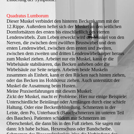
Quadratus Lumborum
Dieser Muskel verbindet den hinteren Beckenkamm mit der
12.Rippe. Außerdem heftet sich der Muskel an den seitlichen
Dornfortsätzen des ersten bis einschließlich des vierten
Lendenwirbels. Zum Leben erweckt wird der Muskel von den
Nerven, die zwischen dem zwölften Brustwirbel und dem
ersten Lendenwirbel, zwischen dem ersten und zweiten,
zwischen dem zweiten und dritten Lendenwirbelkörper heraus
zum Muskel ziehen. Arbeitet nur ein Muskel, kann er die
Wirbelsäule stabilisieren, das Becken anheben oder die
Wirbelsäule zur Seite neigen. Arbeiten beide Muskeln
zusammen als Einheit, kann er den Rücken nach hinten ziehen,
oder das Becken ins Hohlkreuz ziehen. Auch unterstützt der
Muskel die Ausatmung beim Husten.
Meine Praxiserfahrungen mit diesem Muskel:
Zickt der Muskel, macht er Probleme. Hier nur einige Beispiele:
Unterschiedliche Beinlänge oder Armlängen durch eine schiefe
Haltung. Oder eine Beckenfehlstellung. Schmerzen in der
Leiste, dem Po, Unterbauch (Bauchschmerzen im unteren Teil
des Bauches). Patienten schildern mir Schmerzen im
Oberschenkel, die dann bis in den Fuß ziehen. Sie sagen mir
dann: Ich habe Ischias, Hexenschuss oder Bandscheibe.