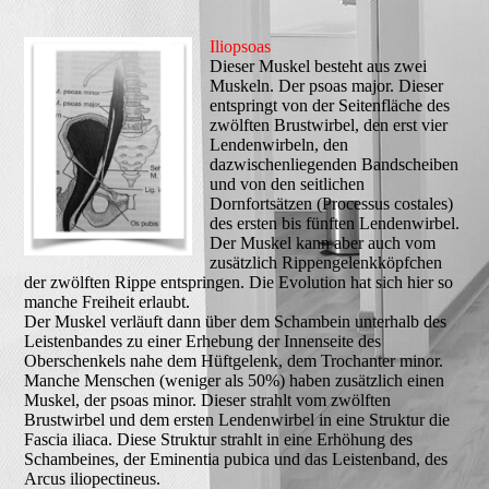
Iliopsoas
Dieser Muskel besteht aus zwei
Muskeln. Der psoas major. Dieser
entspringt von der Seitenfläche des
zwölften Brustwirbel, den erst vier
Lendenwirbeln, den
dazwischenliegenden Bandscheiben
und von den seitlichen
Dornfortsätzen (Processus costales)
des ersten bis fünften Lendenwirbel.
Der Muskel kann aber auch vom
zusätzlich Rippengelenkköpfchen
der zwölften Rippe entspringen. Die Evolution hat sich hier so
manche Freiheit erlaubt.
Der Muskel verläuft dann über dem Schambein unterhalb des
Leistenbandes zu einer Erhebung der Innenseite des
Oberschenkels nahe dem Hüftgelenk, dem Trochanter minor.
Manche Menschen (weniger als 50%) haben zusätzlich einen
Muskel, der psoas minor. Dieser strahlt vom zwölften
Brustwirbel und dem ersten Lendenwirbel in eine Struktur die
Fascia iliaca. Diese Struktur strahlt in eine Erhöhung des
Schambeines, der Eminentia pubica und das Leistenband, des
Arcus iliopectineus.