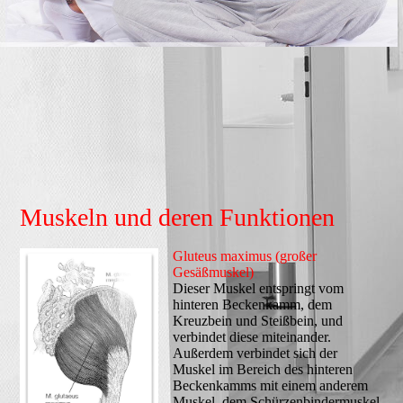
Muskeln und deren Funktionen
Gluteus maximus (großer
Gesäßmuskel)
Dieser Muskel entspringt vom
hinteren Beckenkamm, dem
Kreuzbein und Steißbein, und
verbindet diese miteinander.
Außerdem verbindet sich der
Muskel im Bereich des hinteren
Beckenkamms mit einem anderem
Muskel, dem Schürzenbindermuskel