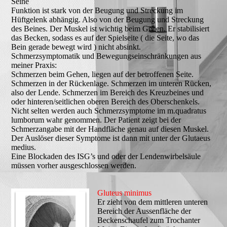
Seine
Funktion ist stark von der Beugung und Streckung im
Hüftgelenk abhängig. Also von der Beugung und Streckung
des Beines. Der Muskel ist wichtig beim Gehen. Er stabilisiert
das Becken, sodass es auf der Spielseite ( die Seite, wo das
Bein gerade bewegt wird ) nicht absinkt.
Schmerzsymptomatik und Bewegungseinschränkungen aus
meiner Praxis:
Schmerzen beim Gehen, liegen auf der betroffenen Seite.
Schmerzen in der Rückenlage. Schmerzen im unteren Rücken,
also der Lende. Schmerzen im Bereich des Kreuzbeines und
oder hinteren/seitlichen oberen Bereich des Oberschenkels.
Nicht selten werden auch Schmerzsymptome im m.quadratus
lumborum wahr genommen. Der Patient zeigt bei der
Schmerzangabe mit der Handfläche genau auf diesen Muskel.
Der Auslöser dieser Symptome ist dann mit unter der Glutaeus
medius.
Eine Blockaden des ISG’s und oder der Lendenwirbelsäule
müssen vorher ausgeschlossen werden.
Gluteus minimus
Er zieht von dem mittleren unteren
Bereich der Aussenfläche der
Beckenschaufel zum Trochanter