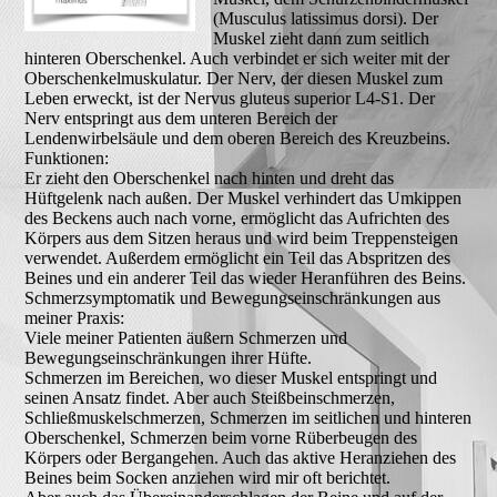
(Musculus latissimus dorsi). Der
Muskel zieht dann zum seitlich
hinteren Oberschenkel. Auch verbindet er sich weiter mit der
Oberschenkelmuskulatur. Der Nerv, der diesen Muskel zum
Leben erweckt, ist der Nervus gluteus superior L4-S1. Der
Nerv entspringt aus dem unteren Bereich der
Lendenwirbelsäule und dem oberen Bereich des Kreuzbeins.
Funktionen:
Er zieht den Oberschenkel nach hinten und dreht das
Hüftgelenk nach außen. Der Muskel verhindert das Umkippen
des Beckens auch nach vorne, ermöglicht das Aufrichten des
Körpers aus dem Sitzen heraus und wird beim Treppensteigen
verwendet. Außerdem ermöglicht ein Teil das Abspritzen des
Beines und ein anderer Teil das wieder Heranführen des Beins.
Schmerzsymptomatik und Bewegungseinschränkungen aus
meiner Praxis:
Viele meiner Patienten äußern Schmerzen und
Bewegungseinschränkungen ihrer Hüfte.
Schmerzen im Bereichen, wo dieser Muskel entspringt und
seinen Ansatz findet. Aber auch Steißbeinschmerzen,
Schließmuskelschmerzen, Schmerzen im seitlichen und hinteren
Oberschenkel, Schmerzen beim vorne Rüberbeugen des
Körpers oder Bergangehen. Auch das aktive Heranziehen des
Beines beim Socken anziehen wird mir oft berichtet.