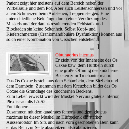
Patient zeigt hier meistens auf dem Bereich neben der
Wirbelsäule und dem Po). Aber auch Leistenschmerzen und vor
allem Schmerzen beim Aufstehen, Treppen steigen. Eine
unterschiedliche Beinlänge durch einer Verkürzung des
Muskels und der daraus resultierenden Fehlstatik und
Blockaden sin keine Seltenheit. Selbst Kopf- und
Kieferschmerzen (Craniomandibuläre Dysfunktion) können aus
solch einer Kombination von Ursachen entstehen.
Obturatorius internus
Er zieht von der Innenseite des Os
Caxae bzw. dem Hüftbein durch
eine große Öffnung des knöchernen
Becken zum Trochanter major.
Das Os Coxae besteht aus dem Schambein, dem Sitzbein und
dem Darmbein. Zusammen mit dem Kreuzbein bildet das Os
Coxae die Grundlage des knöchernen Beckens.
Zum Leben erweckt wird der Muskel Nervurs gluteus inferior,
Plexus sacralis L5-S2
Funktionen:
Zusammen mit dem quadrates femoris und dem gluteus
maximus ist dieser Muskel im Hüftgelenk ein starker
Aussenrotator. Im Sitz und nach vorn geschobenen Bein kann
er das Bein zur Seite abspreitzen, also abduzieren.