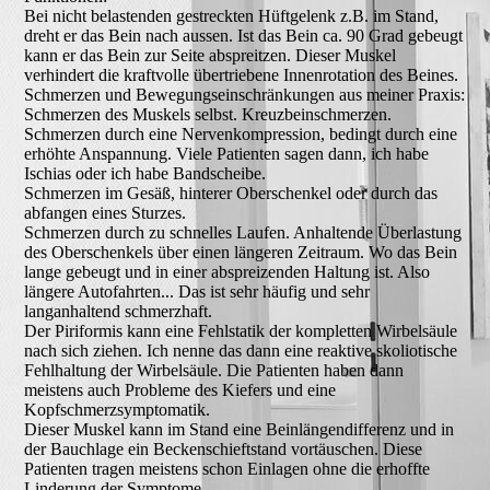
Bei nicht belastenden gestreckten Hüftgelenk z.B. im Stand,
dreht er das Bein nach aussen. Ist das Bein ca. 90 Grad gebeugt
kann er das Bein zur Seite abspreitzen. Dieser Muskel
verhindert die kraftvolle übertriebene Innenrotation des Beines.
Schmerzen und Bewegungseinschränkungen aus meiner Praxis:
Schmerzen des Muskels selbst. Kreuzbeinschmerzen.
Schmerzen durch eine Nervenkompression, bedingt durch eine
erhöhte Anspannung. Viele Patienten sagen dann, ich habe
Ischias oder ich habe Bandscheibe.
Schmerzen im Gesäß, hinterer Oberschenkel oder durch das
abfangen eines Sturzes.
Schmerzen durch zu schnelles Laufen. Anhaltende Überlastung
des Oberschenkels über einen längeren Zeitraum. Wo das Bein
lange gebeugt und in einer abspreizenden Haltung ist. Also
längere Autofahrten... Das ist sehr häufig und sehr
langanhaltend schmerzhaft.
Der Piriformis kann eine Fehlstatik der kompletten Wirbelsäule
nach sich ziehen. Ich nenne das dann eine reaktive skoliotische
Fehlhaltung der Wirbelsäule. Die Patienten haben dann
meistens auch Probleme des Kiefers und eine
Kopfschmerzsymptomatik.
Dieser Muskel kann im Stand eine Beinlängendifferenz und in
der Bauchlage ein Beckenschieftstand vortäuschen. Diese
Patienten tragen meistens schon Einlagen ohne die erhoffte
Linderung der Symptome.