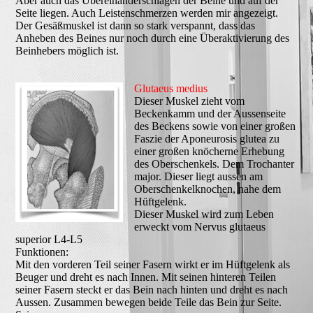
Aber auch das Übereinanderschlagen der Beine und auf der
Seite liegen. Auch Leistenschmerzen werden mir angezeigt.
Der Gesäßmuskel ist dann so stark verspannt, dass das
Anheben des Beines nur noch durch eine Überaktivierung des
Beinhebers möglich ist.
Glutaeus medius
Dieser Muskel zieht vom
Beckenkamm und der Aussenseite
des Beckens sowie von einer großen
Faszie der Aponeurosis glutea zu
einer großen knöcherne Erhebung
des Oberschenkels. Dem Trochanter
major. Dieser liegt aussen am
Oberschenkelknochen, nahe dem
Hüftgelenk.
Dieser Muskel wird zum Leben
erweckt vom Nervus glutaeus
superior L4-L5
Funktionen:
Mit den vorderen Teil seiner Fasern wirkt er im Hüftgelenk als
Beuger und dreht es nach Innen. Mit seinen hinteren Teilen
seiner Fasern steckt er das Bein nach hinten und dreht es nach
Aussen. Zusammen bewegen beide Teile das Bein zur Seite.